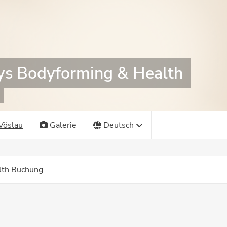
ys Bodyforming & Health
Vöslau
Galerie
Deutsch
lth Buchung