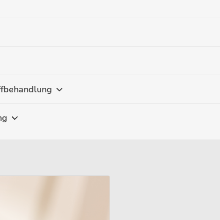
offbehandlung
ng