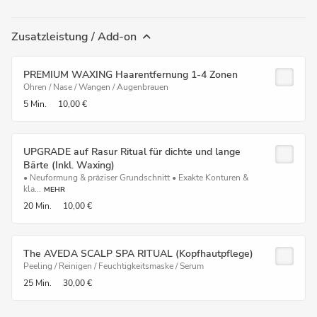
Zusatzleistung / Add-on
PREMIUM WAXING Haarentfernung 1-4 Zonen
Ohren / Nase / Wangen / Augenbrauen
5 Min.
10,00 €
UPGRADE auf Rasur Ritual für dichte und lange
Bärte (Inkl. Waxing)
• Neuformung & präziser Grundschnitt • Exakte Konturen &
kla...
MEHR
20 Min.
10,00 €
The AVEDA SCALP SPA RITUAL (Kopfhautpflege)
Peeling / Reinigen / Feuchtigkeitsmaske / Serum
25 Min.
30,00 €