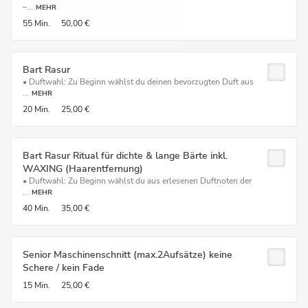
–...
MEHR
55 Min.
50,00 €
Bart Rasur
• Duftwahl: Zu Beginn wählst du deinen bevorzugten Duft aus
...
MEHR
20 Min.
25,00 €
Bart Rasur Ritual für dichte & lange Bärte inkl.
WAXING (Haarentfernung)
• Duftwahl: Zu Beginn wählst du aus erlesenen Duftnoten der
...
MEHR
40 Min.
35,00 €
Senior Maschinenschnitt (max.2Aufsätze) keine
Schere / kein Fade
15 Min.
25,00 €