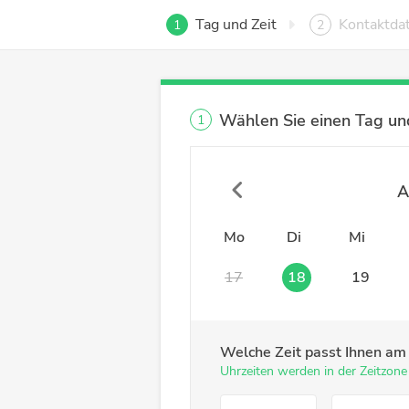
Tag und Zeit
Kontaktda
1
2
Wählen Sie einen Tag und
1
A
Mo
Di
Mi
17
18
19
Welche Zeit passt Ihnen a
Uhrzeiten werden in der Zeitzon