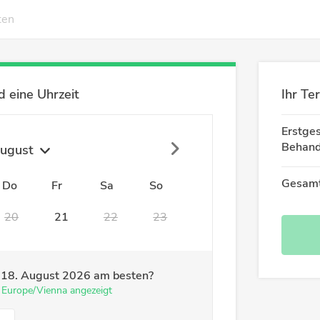
ten
 eine Uhrzeit
Ihr Te
Erstge
Behand
ugust
Gesamt
Do
Fr
Sa
So
20
21
22
23
m
18. August 2026
am besten?
e Europe/Vienna angezeigt