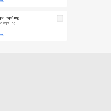
in.
ppeimpfung
peimpfung
in.