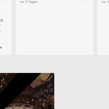
vor 9 Tagen
vor 
m
ch
r
n
a