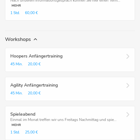
Nach unserem Informationsgespräch können Sie hier einen Term...
MEHR
1 Std.
60,00 €
Workshops
Hoopers Anfängertraining
45 Min.
20,00 €
Agility Anfängertraining
45 Min.
20,00 €
Spieleabend
Einmal im Monat treffen wir uns Freitags Nachmittag und spie...
MEHR
1 Std.
25,00 €