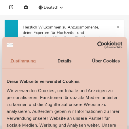
Deutsch
Herzlich Willkommen zu Anzugsmomente,
deine Experten für Hochzeits- und
Festtagsanzüge. Über dieses Tool kannst du
bequem einen Termin aussuchen. Sollte kein
passender Termin dabei sein, dann melde Dich
gerne unter 0176-14870001 oder
hallo@anzugsmomente.de bei uns!
Zustimmung
Details
Über Cookies
Leistung wählen
Diese Webseite verwendet Cookies
Wir verwenden Cookies, um Inhalte und Anzeigen zu
Anprobe Hochzeitsoutfit
personalisieren, Funktionen für soziale Medien anbieten
Bei unseren individuellen Terminen von 2h Dauer, kümmern wir...
zu können und die Zugriffe auf unsere Website zu
MEHR
analysieren. Außerdem geben wir Informationen zu Ihrer
Verwendung unserer Website an unsere Partner für
soziale Medien, Werbung und Analysen weiter. Unsere