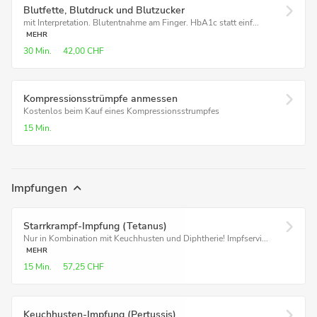
Blutfette, Blutdruck und Blutzucker
mit Interpretation. Blutentnahme am Finger. HbA1c statt einf...
MEHR
30 Min.
42,00 CHF
Kompressions­strümpfe anmessen
Kostenlos beim Kauf eines Kompressionsstrumpfes
15 Min.
Impfungen
Starrkrampf-Impfung (Tetanus)
Nur in Kombination mit Keuchhusten und Diphtherie! Impfservi...
MEHR
15 Min.
57,25 CHF
Keuchhusten-Impfung (Pertussis)