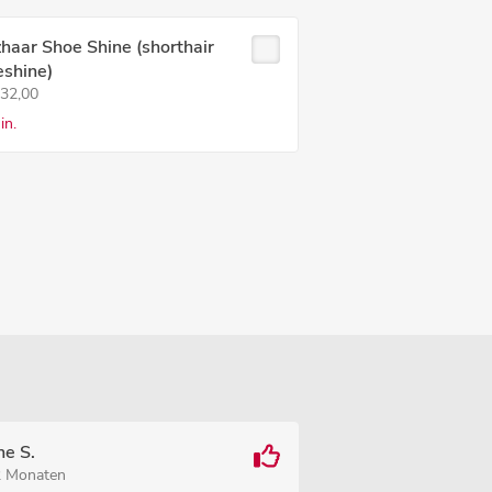
haar Shoe Shine (shorthair
eshine)
 32,00
in.
he S.
2 Monaten