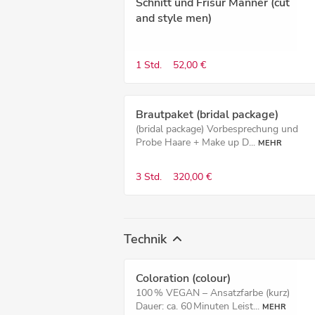
Schnitt und Frisur Männer (cut
and style men)
1 Std.
52,00 €
Brautpaket (bridal package)
(bridal package) Vorbesprechung und
Probe Haare + Make up D...
MEHR
3 Std.
320,00 €
Technik
Coloration (colour)
100 % VEGAN – Ansatzfarbe (kurz)
Dauer: ca. 60 Minuten Leist...
MEHR