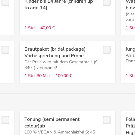
Kinder bis 14 Jahre (children up
Was
to age 14)
blo
(was
varii
1 Std.
40,00 €
1 Std
Brautpaket (bridal package)
Jung
Vorbesprechung und Probe
An a
Donn
Der Preis wird mit dem Gesamtpreis (€
340,-) verrechnet!
1 Std.
30 Min.
100,00 €
1 Std
Tönung (semi permanent
Foli
colour)ab
Präz
100 % VEGAN & Ammoniakfrei S: 45
High