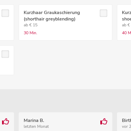
Kurzhaar Graukaschierung
Kurz
(shorthair greyblending)
sho
ab € 15
ab €
30 Min.
40 M
Marina B.
Birt
letzten Monat
vor 