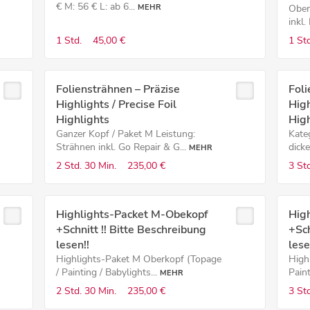
€ M: 56 € L: ab 6...
MEHR
Ober
inkl.
1 Std.
45,00 €
1 Std
Foliensträhnen – Präzise
Foli
Highlights / Precise Foil
High
Highlights
High
Ganzer Kopf / Paket M Leistung:
Kate
Strähnen inkl. Go Repair & G...
dicke
MEHR
2 Std.
30 Min.
235,00 €
3 Std
Highlights-Packet M-Obekopf
Hig
+Schnitt !! Bitte Beschreibung
+Sch
lesen!!
lesen
Highlights-Paket M Oberkopf (Topage
High
/ Painting / Babylights...
Paint
MEHR
2 Std.
30 Min.
235,00 €
3 Std