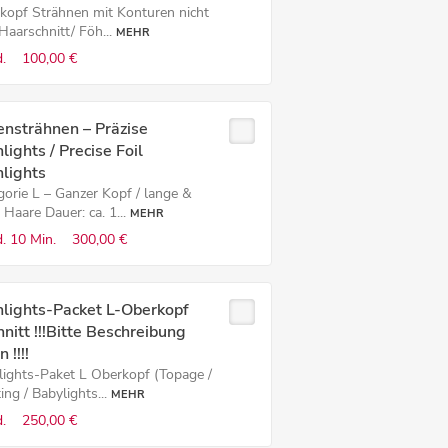
kopf Strähnen mit Konturen nicht
 Haarschnitt/ Föh...
MEHR
.
100,00 €
ensträhnen – Präzise
lights / Precise Foil
lights
gorie L – Ganzer Kopf / lange &
 Haare Dauer: ca. 1...
MEHR
.
10 Min.
300,00 €
hlights-Packet L-Oberkopf
nitt !!!Bitte Beschreibung
 !!!!
lights-Paket L Oberkopf (Topage /
ing / Babylights...
MEHR
.
250,00 €