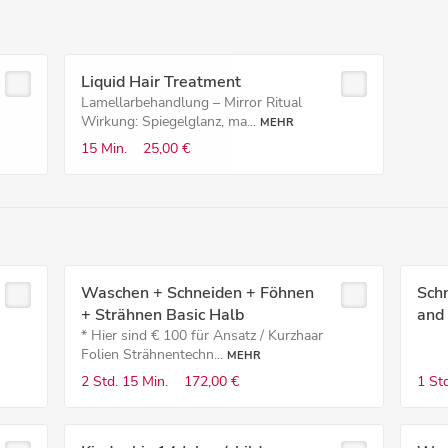
Liquid Hair Treatment
Lamellarbehandlung – Mirror Ritual
Wirkung: Spiegelglanz, ma...
MEHR
15 Min.
25,00 €
Waschen + Schneiden + Föhnen
Schn
+ Strähnen Basic Halb
and
* Hier sind € 100 für Ansatz / Kurzhaar
Folien Strähnentechn...
MEHR
2 Std.
15 Min.
172,00 €
1 Std