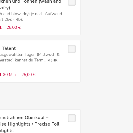
chen und Föhnen (wash and
wdry)
h and blow-dry) je nach Aufwand
ert 25€ - 45€
.
25,00 €
 Talent
usgewählten Tagen (Mittwoch &
erstag) kannst du Term...
MEHR
.
30 Min.
25,00 €
ensträhnen Oberkopf –
ise Highlights / Precise Foil
lights