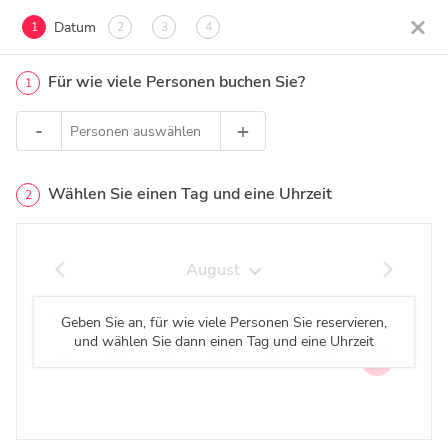
Datum
1
2
3
4
Für wie viele Personen buchen Sie?
1
-
+
Personen auswählen
Wählen Sie einen Tag und eine Uhrzeit
2
August
Mo
Di
Mi
Do
Fr
Sa
So
Geben Sie an, für wie viele Personen Sie reservieren,
und wählen Sie dann einen Tag und eine Uhrzeit
03
04
05
06
07
08
09