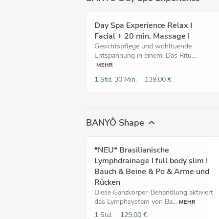
Day Spa Experience Relax I
Facial + 20 min. Massage I
Gesichtspflege und wohltuende
Entspannung in einem. Das Ritu...
MEHR
1 Std.
30 Min.
139,00 €
BANYÔ Shape
*NEU* Brasilianische
Lymphdrainage I full body slim I
Bauch & Beine & Po & Arme und
Rücken
Diese Ganzkörper-Behandlung aktiviert
das Lymphsystem von Ba...
MEHR
1 Std.
129,00 €