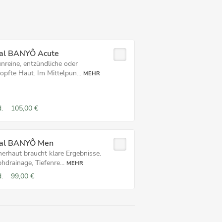
ial BANYÔ Acute
unreine, entzündliche oder
opfte Haut. Im Mittelpun...
MEHR
.
105,00 €
ial BANYÔ Men
erhaut braucht klare Ergebnisse.
drainage, Tiefenre...
MEHR
.
99,00 €