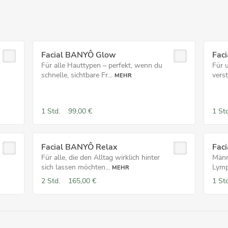
Facial BANYÔ Glow
Fac
Für alle Hauttypen – perfekt, wenn du
Für 
schnelle, sichtbare Fr...
verst
MEHR
1 Std.
99,00 €
1 Std
Facial BANYÔ Relax
Fac
Für alle, die den Alltag wirklich hinter
Männ
sich lassen möchten...
Lymph
MEHR
2 Std.
165,00 €
1 Std