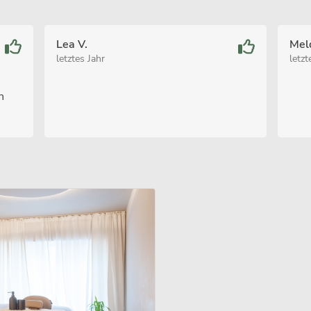
Lea V.
Mel
letztes Jahr
letzt
n