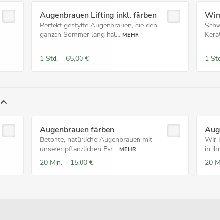
Augenbrauen Lifting inkl. färben
Wimp
Perfekt gestylte Augenbrauen, die den
Schw
ganzen Sommer lang hal...
Kerat
MEHR
1 Std.
65,00 €
1 Std
Augenbrauen färben
Aug
Betonte, natürliche Augenbrauen mit
Wir 
unserer pflanzlichen Far...
in ih
MEHR
20 Min.
15,00 €
20 M