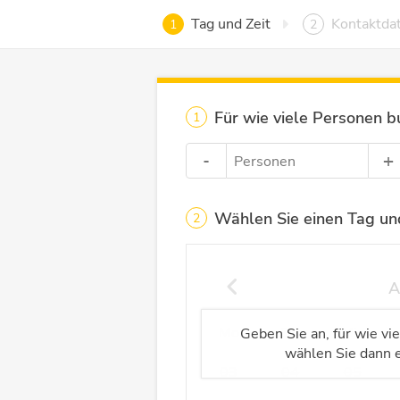
Tag und Zeit
Kontaktda
1
2
Für wie viele Personen b
1
-
+
Personen
auswählen
Wählen Sie einen Tag und
2
A
Mo
Di
Mi
Geben Sie an, für wie vi
wählen Sie dann e
03
04
05