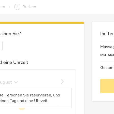
ten
Buchen
3
uchen Sie?
Ihr Te
Massa
Inkl.
Meh
 eine Uhrzeit
Gesamt
ugust
Do
Fr
Sa
So
ele Personen Sie reservieren, und
inen Tag und eine Uhrzeit
06
07
08
09