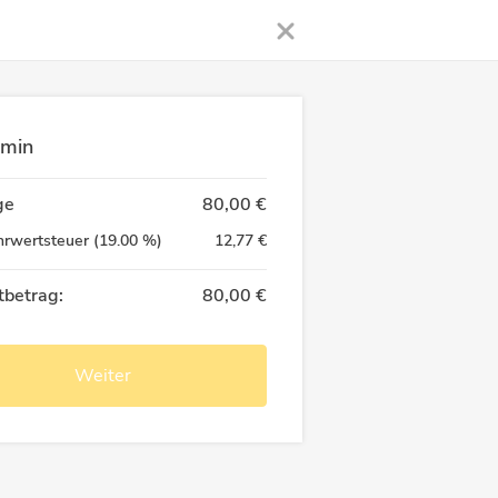
rmin
ge
80,00 €
rwertsteuer
(
19.00
%)
12,77 €
betrag:
80,00 €
Weiter