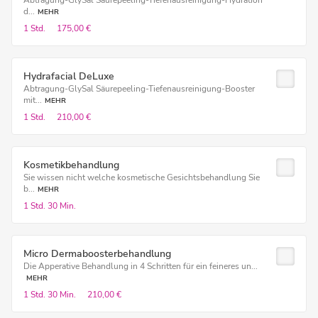
Abtragung-GlySal Säurepeeling-Tiefenausreinigung-Hydration
d...
MEHR
1 Std.
175,00 €
Hydrafacial DeLuxe
Abtragung-GlySal Säurepeeling-Tiefenausreinigung-Booster
mit...
MEHR
1 Std.
210,00 €
Kosmetikbehandlung
Sie wissen nicht welche kosmetische Gesichtsbehandlung Sie
b...
MEHR
1 Std.
30 Min.
Micro Dermaboosterbehandlung
Die Apperative Behandlung in 4 Schritten für ein feineres un...
MEHR
1 Std.
30 Min.
210,00 €