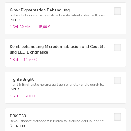
Glow Pigmentation Behandlung
Sothys hat ein spezielles Glow Beauty Ritual entwickelt, das...
MEHR
1 Std.
30 Min.
145,00 €
Kombibehandlung Microdermabrasion und Cool lift
und LED Lichtmaske
1 Std.
145,00 €
Tight&Bright
Tight & Bright ist eine einzigartige Behandlung, die durch b...
MEHR
1 Std.
320,00 €
PRX T33
Revolutionäre Methode zur Biorevitalisierung der Haut ohne
N...
MEHR