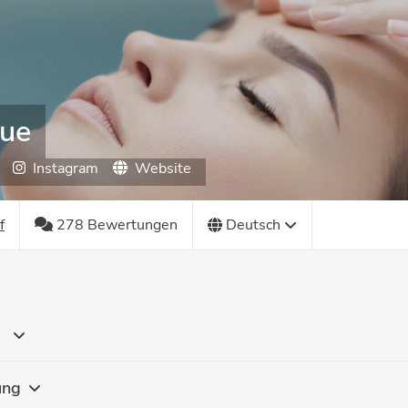
vue
Instagram
Website
f
278 Bewertungen
Deutsch
g
ung