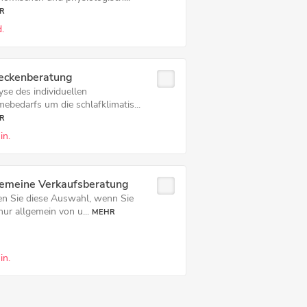
R
.
eckenberatung
yse des individuellen
ebedarfs um die schlafklimatis...
R
in.
gemeine Verkaufsberatung
fen Sie diese Auswahl, wenn Sie
nur allgemein von u...
MEHR
in.