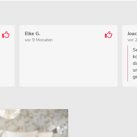
Elke G.
Joa
vor 9 Monaten
vor 
S
k
d
u
g