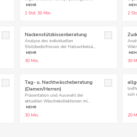
MEHR
MEH
1 Std.
30 Min.
2 Std
Nackenstützkissenberatung
Zud
Analyse des individuellen
Anal
Stützbedürfnisses der Halswirbelsä...
Wärm
MEHR
MEH
30 Min.
30 M
Tag- u. Nachtwäscheberatung
all
(Damen/Herren)
tref
sich 
Präsentation und Auswahl der
aktuellen Wäschekollektionen mi...
MEHR
30 Min.
20 M