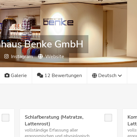
nhaus Benke GmbH
Instagram
Website
Galerie
12 Bewertungen
Deutsch
Schlafberatung (Matratze,
Kom
Lattenrost)
Latt
vollständige Erfassung aller
volls
ergonomischen und physiologisch...
ergo