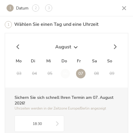
Datum
1
2
3
Wählen Sie einen Tag und eine Uhrzeit
1
August
Mo
Di
Mi
Do
Fr
Sa
So
03
04
05
06
07
08
09
Sichern Sie sich schnell Ihren Termin am
07. August
2026
!
Uhrzeiten werden in der Zeitzone Europe/Berlin angezeigt
18:30