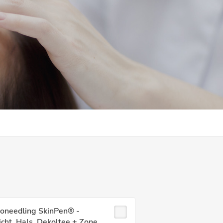
roneedling SkinPen® -
cht, Hals, Dekoltee + Zone