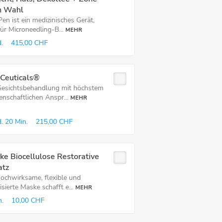
h Wahl
en ist ein medizinisches Gerät,
ür Microneedling-B...
MEHR
.
415,00 CHF
nCeuticals®
Gesichtsbehandlung mit höchstem
enschaftlichen Anspr...
MEHR
.
20 Min.
215,00 CHF
e Biocellulose Restorative
atz
hochwirksame, flexible und
lisierte Maske schafft e...
MEHR
n.
10,00 CHF