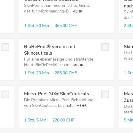
SkinPen ist ein medizinisches Gerät,
nac
das für Microneedling-B...
MEHR
SkinP
das f
1 Std.
30 Min.
365,00 CHF
2 Std
BioRePeel® vereint mit
Ski
Skinceuticals
Die 
wiss
Für eine ebenmässige und strahlende
Haut. BioRePeel® ist ein...
MEHR
1 Std.
20 Min.
285,00 CHF
1 Std
Micro-Peel 30® SkinCeuticals
Mask
Die Premium-Micro-Peel-Behandlung
Zus
von SkinCeuticals beinhalt...
MEHR
Die 
steri
1 Std.
5 Min.
220,00 CHF
5 Mi