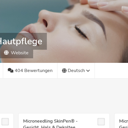
Hautpflege
Website
404 Bewertungen
Deutsch
Microneedling SkinPen® -
Mic
Gesicht, Hals & Dekoltee
Gesi