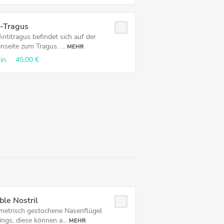
i-Tragus
ntitragus befindet sich auf der
seite zum Tragus. ...
MEHR
in.
45,00 €
le Nostril
etrisch gestochene Nasenflügel
ings, diese können a...
MEHR