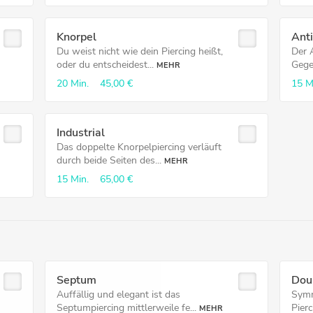
Knorpel
Ant
Du weist nicht wie dein Piercing heißt,
Der A
oder du entscheidest...
Gegen
MEHR
20 Min.
45,00 €
15 M
Industrial
Das doppelte Knorpelpiercing verläuft
durch beide Seiten des...
MEHR
15 Min.
65,00 €
Septum
Doub
Auffällig und elegant ist das
Symm
Septumpiercing mittlerweile fe...
Pierc
MEHR