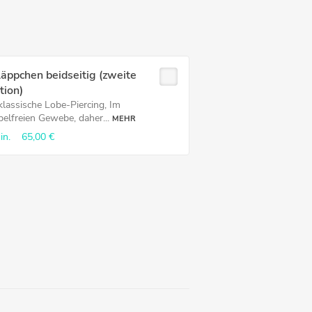
äppchen beidseitig (zweite
tion)
klassische Lobe-Piercing, Im
pelfreien Gewebe, daher...
MEHR
in.
65,00 €