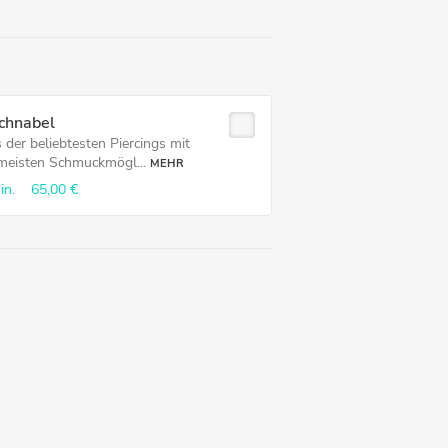
chnabel
 der beliebtesten Piercings mit
meisten Schmuckmögl...
MEHR
in.
65,00 €