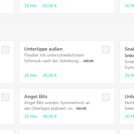
15 Min.
65,00 €
20 M
Unterlippe außen
Snak
Flexibel mit unterschiedlichstem
link
Schmuck nach der Abheilung ...
MEHR
Snak
Symme
20 Min.
45,00 €
25 M
Angel Bits
Unte
Angel Bits werden Symmetrisch an
Nich
der Oberlippe platziert, vo...
biete
MEHR
25 Min.
90,00 €
20 M