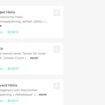
pel Helix
klassische Helix-
orpelpiercing, einfach zeitlos. | ...
R
in.
90,00 €
ch
e hiermit einen Termin für Inner-
, Orbital-Conch | ...
MEHR
in.
45,00 €
ward Helix
Gegenpol zum klassischen
piercing. | Abheildauer: c...
MEHR
in.
45,00 €