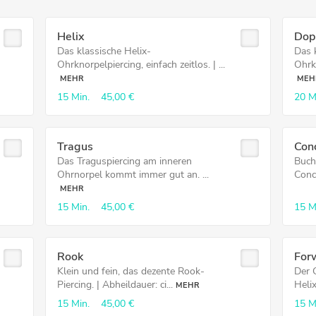
Helix
Dop
Das klassische Helix-
Das 
Ohrknorpelpiercing, einfach zeitlos. | ...
Ohrkn
MEHR
MEH
15 Min.
45,00 €
20 M
Tragus
Con
Das Traguspiercing am inneren
Buch
Ohrnorpel kommt immer gut an. ...
Conch
MEHR
15 Min.
45,00 €
15 M
Rook
For
Klein und fein, das dezente Rook-
Der 
Piercing. | Abheildauer: ci...
Helix
MEHR
15 Min.
45,00 €
15 M