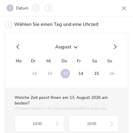
Datum
1
2
3
Wählen Sie einen Tag und eine Uhrzeit
1
August
Mo
Di
Mi
Do
Fr
Sa
So
10
11
12
13
14
15
16
Welche Zeit passt Ihnen am
13. August 2026
am
besten?
Uhrzeiten werden in der Zeitzone Europe/Berlin angezeigt
10:00
10:05