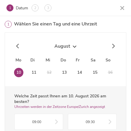
Datum
1
2
3
Wählen Sie einen Tag und eine Uhrzeit
1
August
Mo
Di
Mi
Do
Fr
Sa
So
10
11
12
13
14
15
16
Welche Zeit passt Ihnen am
10. August 2026
am
besten?
Uhrzeiten werden in der Zeitzone Europe/Zurich angezeigt
09:00
09:30