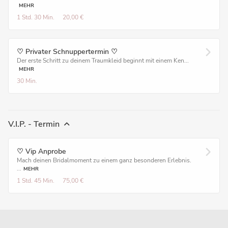
MEHR
1 Std.
30 Min.
20,00 €
♡ Privater Schnuppertermin ♡
Der erste Schritt zu deinem Traumkleid beginnt mit einem Ken...
MEHR
30 Min.
V.I.P. - Termin
♡ Vip Anprobe
Mach deinen Bridalmoment zu einem ganz besonderen Erlebnis.
...
MEHR
1 Std.
45 Min.
75,00 €