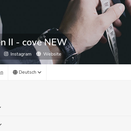
n II - cove NEW
Instagram
Website
en
Deutsch