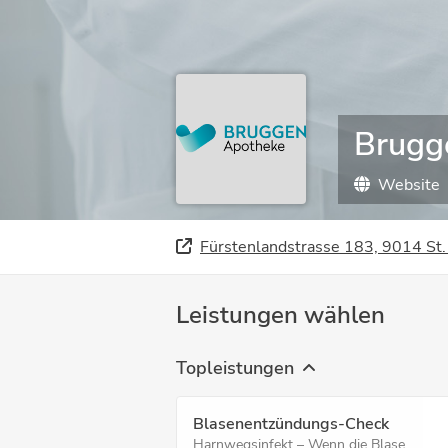
Brugg
Website
Fürstenlandstrasse 183, 9014 St.
Leistungen wählen
Topleistungen
Blasenent­zünd­ungs-Check
Harnwegsinfekt – Wenn die Blase