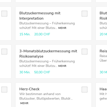
Blutzucker­messung mit
Blu
Interpretation
Risi
Blutzuckermessung – Früherkennung
Blut
schützt! Mit einer Blutzu...
schüt
MEHR
15 Min.
20,00 CHF
20 M
3-Monatsblutzuckermessung mit
Rei
Risikoanalyse
Reis
Über
Blutzuckermessung – Früherkennung
schützt! Mit einer Blutzu...
MEHR
30 Min.
50,00 CHF
30 M
Herz-Check
Haa
Wir bestimmen anhand von
Mit 
Blutzucker, Blutlipidwerten, Blutdr...
gehe
MEHR