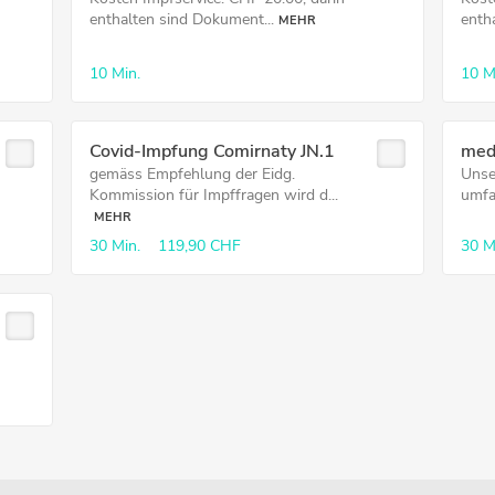
enthalten sind Dokument...
enth
MEHR
10 Min.
10 M
Covid-Impfung Comirnaty JN.1
med
gemäss Empfehlung der Eidg.
Unse
Kommission für Impffragen wird d...
umfas
MEHR
30 Min.
119,90 CHF
30 M