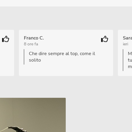
Franco C.
Sar
8 ore fa
ieri
Che dire sempre al top, come il
Mo
solito
tu
m