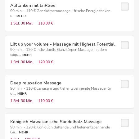
Auftanken mit EnRGee
90 min. - 110 € Ganzkörpermassage - frische Energie tanken
u...
MEHR
1 Std.
30 Min.
110,00 €
Lift up your volume - Massage mit Highest Potential
90 min. - 120 € Individuelle Ganzkörper-Massage mit dem
exqu...
MEHR
1 Std.
30 Min.
120,00 €
Deep relaxation Massage
90 min. - 110 € Langsam und tief entspannende Massage für
di...
MEHR
1 Std.
30 Min.
110,00 €
Königlich Hawaiianische Sandelholz-Massage
90 min. - 120 € Königlich duftende und tiefenentspannende
Ga...
MEHR