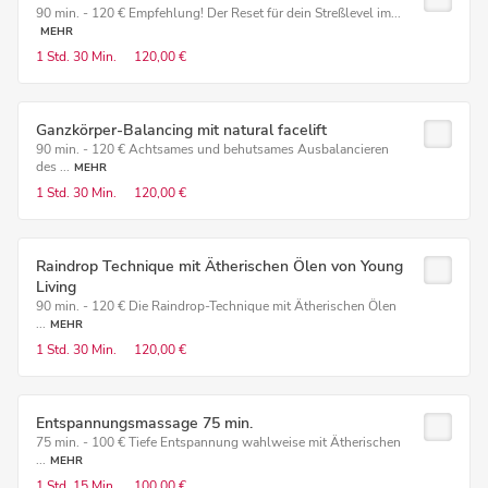
90 min. - 120 € Empfehlung! Der Reset für dein Streßlevel im...
MEHR
1 Std.
30 Min.
120,00 €
Ganzkörper-Balancing mit natural facelift
90 min. - 120 € Achtsames und behutsames Ausbalancieren
des ...
MEHR
1 Std.
30 Min.
120,00 €
Raindrop Technique mit Ätherischen Ölen von Young
Living
90 min. - 120 € Die Raindrop-Technique mit Ätherischen Ölen
...
MEHR
1 Std.
30 Min.
120,00 €
Entspannungsmassage 75 min.
75 min. - 100 € Tiefe Entspannung wahlweise mit Ätherischen
...
MEHR
1 Std.
15 Min.
100,00 €