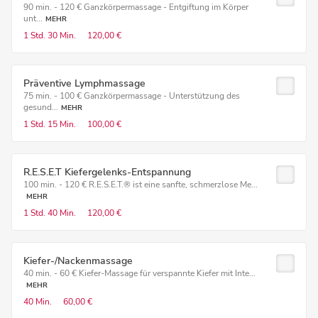
90 min. - 120 € Ganzkörpermassage - Entgiftung im Körper
unt...
MEHR
1 Std.
30 Min.
120,00 €
Präventive Lymphmassage
75 min. - 100 € Ganzkörpermassage - Unterstützung des
gesund...
MEHR
1 Std.
15 Min.
100,00 €
R.E.S.E.T Kiefergelenks-Entspannung
100 min. - 120 € R.E.S.E.T.® ist eine sanfte, schmerzlose Me...
MEHR
1 Std.
40 Min.
120,00 €
Kiefer-/Nackenmassage
40 min. - 60 € Kiefer-Massage für verspannte Kiefer mit Inte...
MEHR
40 Min.
60,00 €