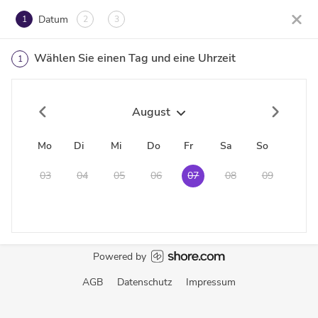
Datum
1
2
3
Wählen Sie einen Tag und eine Uhrzeit
1
August
Mo
Di
Mi
Do
Fr
Sa
So
03
04
05
06
07
08
09
Powered by
AGB
Datenschutz
Impressum