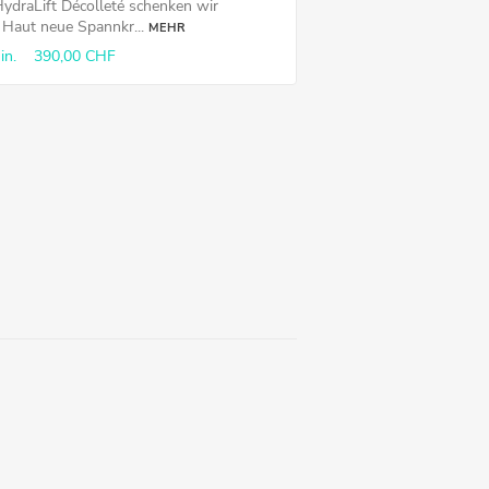
HydraLift Décolleté schenken wir
r Haut neue Spannkr...
MEHR
in.
390,00 CHF