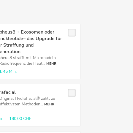
pheus8 + Exosomen oder
nukleotide– das Upgrade für
r Straffung und
eneration
heus8 strafft mit Mikronadeln
Radiofrequenz die Haut...
MEHR
.
45 Min.
afacial
Original HydraFacial® zählt zu
effektivsten Methoden...
MEHR
in.
180,00 CHF