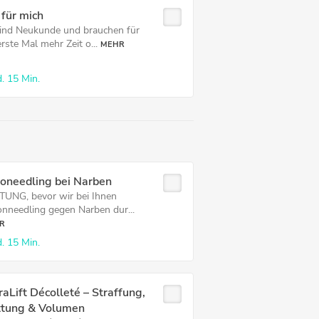
 für mich
sind Neukunde und brauchen für
rste Mal mehr Zeit o...
MEHR
.
15 Min.
roneedling bei Narben
UNG, bevor wir bei Ihnen
onneedling gegen Narben dur...
R
.
15 Min.
aLift Décolleté – Straffung,
ttung & Volumen