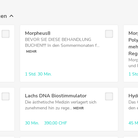
gen
Morpheus8
Mor
BEVOR SIE DIESE BEHANDLUNG
Poly
BUCHEN!!!! In den Sommermonaten f...
meh
MEHR
Reg
Morp
und 
1 Std.
30 Min.
1 Std
Lachs DNA Biostimmulator
Hydr
Die ästhetische Medizin verlagert sich
Das 
zunehmend hin zu rege...
den 
MEHR
30 Min.
390,00 CHF
45 M