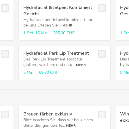
Hydrafacial & Jetpeel Kombiniert
Hydr
Gesicht
Ges
Hydrafacial und Jetpeel kombiniert nur
bei uns Erleben Sie ...
MEHR
1 Std.
15 Min.
285,00 CHF
1 Std
Hydrafacial Perk Lip Treatment
Hydr
Das Perk Lip Treatment sorgt für
Das 
glattere, weichere und natü...
hydra
MEHR
5 Min.
69,00 CHF
5 Mi
Brauen färben exklusiv
Wim
Bitte beachten Sie, dass wir bei kleinen
exkl
Behandlungen den Te...
MEHR