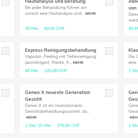
Hautanalyse und Beratung
Akn
Bei jeder Behandlung führen wir
von
vorerst eine Hautanalyse und...
MEHR
Dies
werd
30 Min.
60,00 CHF
45 M
Express Reinigungsbehandlung
Kla
Vapozon, Peeling mit Tiefenreinigung
Die 
(ausreinigen), Maske, A...
eine 
MEHR
45 Min.
120,00 CHF
1 Std
Geneo X neueste Generation
Gen
Gesicht
Gesi
Geneo X ist ein revolutionäres
Gene
Gesichtsbehandlungssystem, da...
Gesi
MEHR
MEH
1 Std.
15 Min.
275,00 CHF
1 Std