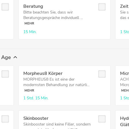
Beratung
Zeit
Bitte beachten Sie, dass wir
Sie 
Beratungsgespräche individuell ...
das e
MEHR
15 Min.
1 Std
i Age
Morpheus8 Körper
Mic
MORPHEUS8 Es ist eine der
ACHT
modernsten Behandlung zur natürli...
Micr
MEHR
MEH
1 Std.
15 Min.
1 Std
Skinbooster
Hydr
Skinbooster sind keine Filler, sondern
Glä