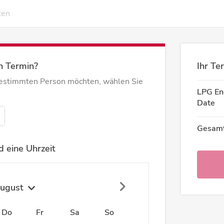
ten
n Termin?
Ihr Te
bestimmten Person möchten, wählen Sie
LPG En
Date
Gesamt
 eine Uhrzeit
ugust
Do
Fr
Sa
So