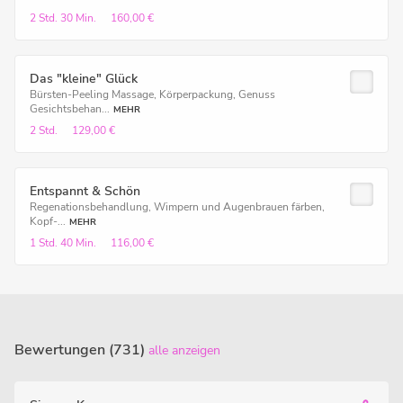
2 Std.
30 Min.
160,00 €
Das "kleine" Glück
Bürsten-Peeling Massage, Körperpackung, Genuss
Gesichtsbehan...
MEHR
2 Std.
129,00 €
Entspannt & Schön
Regenationsbehandlung, Wimpern und Augenbrauen färben,
Kopf-...
MEHR
1 Std.
40 Min.
116,00 €
Bewertungen (731)
alle anzeigen