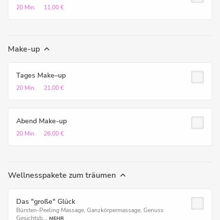
20 Min.
11,00 €
Make-up
Tages Make–up
20 Min.
21,00 €
Abend Make-up
20 Min.
26,00 €
Wellnesspakete zum träumen
Das "große" Glück
Bürsten-Peeling Massage, Ganzkörpermassage, Genuss
Gesichtsb...
MEHR