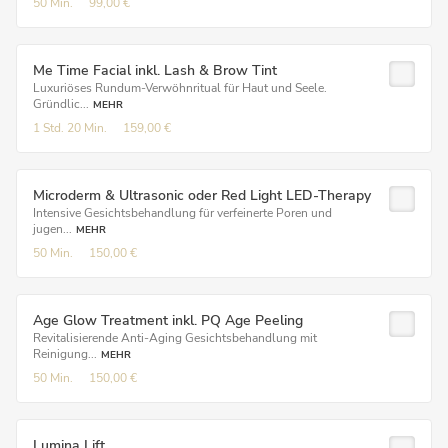
50 Min.
99,00 €
Me Time Facial inkl. Lash & Brow Tint
Luxuriöses Rundum-Verwöhnritual für Haut und Seele.
Gründlic...
MEHR
1 Std.
20 Min.
159,00 €
Microderm & Ultrasonic oder Red Light LED-Therapy
Intensive Gesichtsbehandlung für verfeinerte Poren und
jugen...
MEHR
50 Min.
150,00 €
Age Glow Treatment inkl. PQ Age Peeling
Revitalisierende Anti-Aging Gesichtsbehandlung mit
Reinigung...
MEHR
50 Min.
150,00 €
Lumina Lift