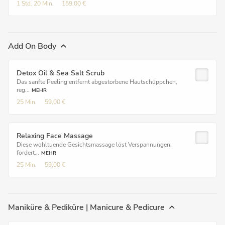
1 Std.
20 Min.
159,00 €
Add On Body
Detox Oil & Sea Salt Scrub
Das sanfte Peeling entfernt abgestorbene Hautschüppchen,
reg...
MEHR
25 Min.
59,00 €
Relaxing Face Massage
Diese wohltuende Gesichtsmassage löst Verspannungen,
fördert...
MEHR
25 Min.
59,00 €
Maniküre & Pediküre | Manicure & Pedicure