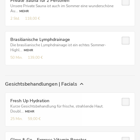
Private Sauna für 2 Personen
Unsere Private Sauna ist auch im Sommer eine wunderschöne
Au...
MEHR
2 Std.
118,00 €
Brasilianische Lymphdrainage
Die brasilianische Lymphdrainage ist ein echtes Sommer-
Highl...
MEHR
50 Min.
139,00 €
Gesichtsbehandlungen | Facials
Fresh Up Hydration
Kurze Gesichtsbehandlung für frische, strahlende Haut.
Doubl...
MEHR
25 Min.
59,00 €
Glow & Go – Express Vitamin Booster