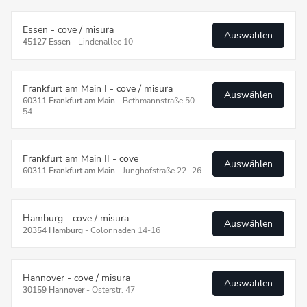
Essen - cove / misura
Auswählen
45127 Essen
-
Lindenallee 10
Frankfurt am Main I - cove / misura
Auswählen
60311 Frankfurt am Main
-
Bethmannstraße 50-
54
Frankfurt am Main II - cove
Auswählen
60311 Frankfurt am Main
-
Junghofstraße 22 -26
Hamburg - cove / misura
Auswählen
20354 Hamburg
-
Colonnaden 14-16
Hannover - cove / misura
Auswählen
30159 Hannover
-
Osterstr. 47