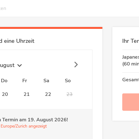
ten
 eine Uhrzeit
Ihr Te
Japane
(60 min
ugust
Gesamt
Do
Fr
Sa
So
20
21
22
23
ren Termin am
19. August 2026
!
 Europe/Zurich angezeigt