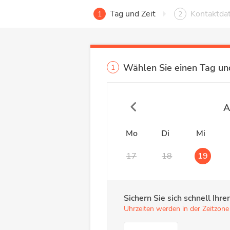
Tag und Zeit
Kontaktda
1
2
Wählen Sie einen Tag und
1
A
Mo
Di
Mi
17
18
19
Sichern Sie sich schnell Ih
Uhrzeiten werden in der Zeitzone