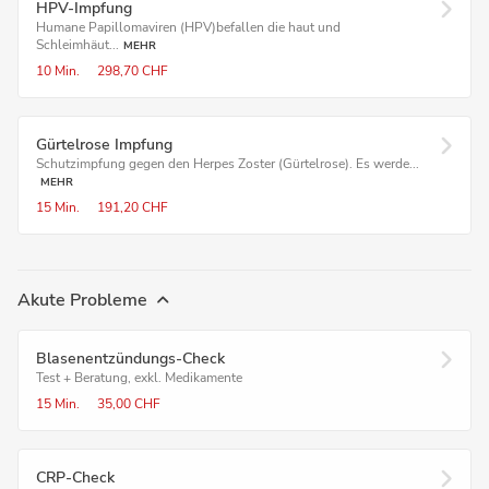
HPV-Impfung
Humane Papillomaviren (HPV)befallen die haut und
Schleimhäut...
MEHR
10 Min.
298,70 CHF
Gürtelrose Impfung
Schutzimpfung gegen den Herpes Zoster (Gürtelrose). Es werde...
MEHR
15 Min.
191,20 CHF
Akute Probleme
Blasenentzündungs-Check
Test + Beratung, exkl. Medikamente
15 Min.
35,00 CHF
CRP-Check