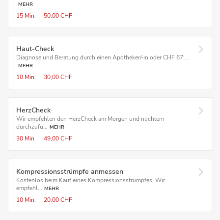
MEHR
15 Min.
50,00 CHF
Haut-Check
Diagnose und Beratung durch einen Apotheker/-in oder CHF 67:...
MEHR
10 Min.
30,00 CHF
Herz­Check
Wir empfehlen den HerzCheck am Morgen und nüchtern
durchzufü...
MEHR
30 Min.
49,00 CHF
Kompressions­strümpfe anmessen
Kostenlos beim Kauf eines Kompressionsstrumpfes. Wir
empfehl...
MEHR
10 Min.
20,00 CHF