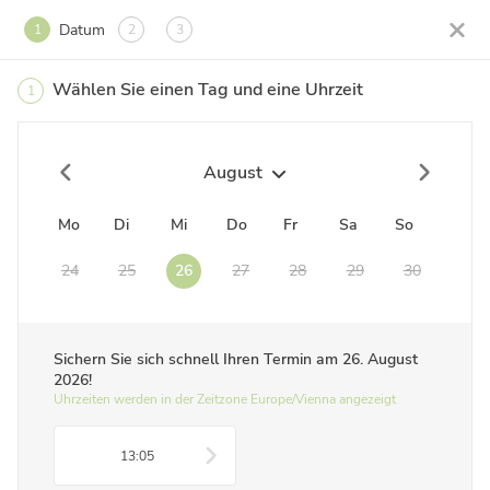
Datum
1
2
3
Wählen Sie einen Tag und eine Uhrzeit
1
August
Mo
Di
Mi
Do
Fr
Sa
So
24
25
26
27
28
29
30
Sichern Sie sich schnell Ihren Termin am
26. August
2026
!
Uhrzeiten werden in der Zeitzone Europe/Vienna angezeigt
13:05