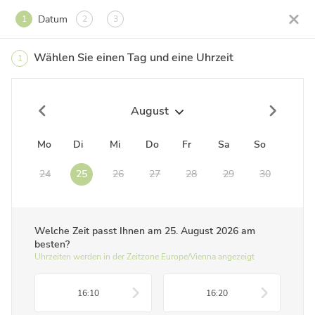
Datum
1
2
3
Wählen Sie einen Tag und eine Uhrzeit
1
August
Mo
Di
Mi
Do
Fr
Sa
So
24
25
26
27
28
29
30
Welche Zeit passt Ihnen am
25. August 2026
am
besten?
Uhrzeiten werden in der Zeitzone Europe/Vienna angezeigt
16:10
16:20