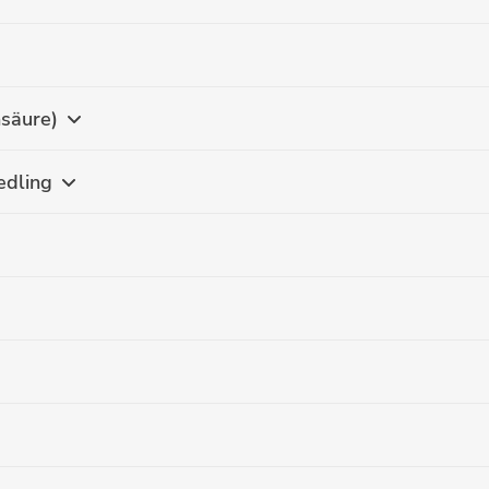
säure)
edling