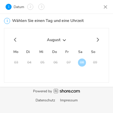
Datum
1
2
3
Wählen Sie einen Tag und eine Uhrzeit
1
August
Mo
Di
Mi
Do
Fr
Sa
So
03
04
05
06
07
08
09
Powered by
Datenschutz
Impressum