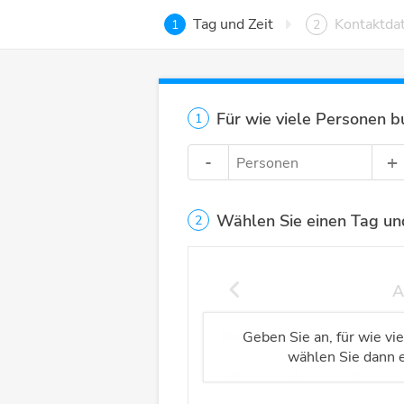
Tag und Zeit
Kontaktda
1
2
Für wie viele Personen b
1
-
+
Personen
auswählen
Wählen Sie einen Tag und
2
A
Mo
Di
Mi
Geben Sie an, für wie vi
wählen Sie dann e
03
04
05