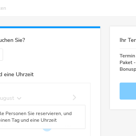
ten
uchen Sie?
Ihr Te
Termin 
Paket -
Bonusp
 eine Uhrzeit
ugust
Do
Fr
Sa
So
ele Personen Sie reservieren, und
inen Tag und eine Uhrzeit
06
07
08
09