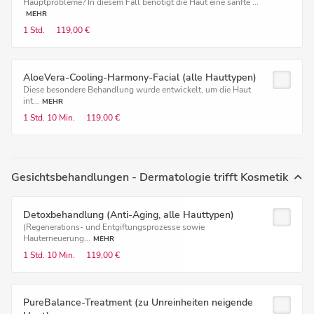
Hauptprobleme? In diesem Fall benötigt die Haut eine sanfte ...
MEHR
1 Std.
119,00 €
AloeVera-Cooling-Harmony-Facial (alle Hauttypen)
Diese besondere Behandlung wurde entwickelt, um die Haut
int...
MEHR
1 Std.
10 Min.
119,00 €
Gesichtsbehandlungen - Dermatologie trifft Kosmetik
Detoxbehandlung (Anti-Aging, alle Hauttypen)
(Regenerations- und Entgiftungsprozesse sowie
Hauterneuerung...
MEHR
1 Std.
10 Min.
119,00 €
PureBalance-Treatment (zu Unreinheiten neigende