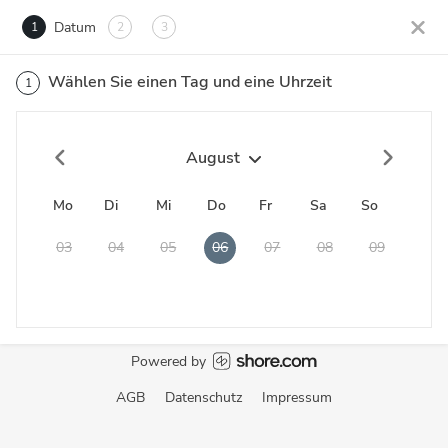
Datum
1
2
3
Wählen Sie einen Tag und eine Uhrzeit
1
August
Mo
Di
Mi
Do
Fr
Sa
So
03
04
05
06
07
08
09
Powered by
AGB
Datenschutz
Impressum