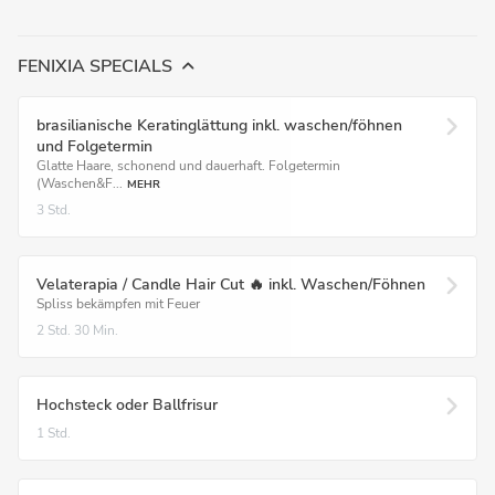
FENIXIA SPECIALS
brasilianische Keratinglättung inkl. waschen/föhnen
und Folgetermin
Glatte Haare, schonend und dauerhaft. Folgetermin
(Waschen&F...
MEHR
3 Std.
Velaterapia / Candle Hair Cut 🔥 inkl. Waschen/Föhnen
Spliss bekämpfen mit Feuer
2 Std.
30 Min.
Hochsteck oder Ballfrisur
1 Std.