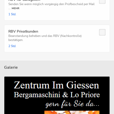
Senden Sie wenn möglich vorgängig den Prüfbescheid per Mail
...
MEHR
1 Std.
RBV Privatkunden
Beanstandung beheben und das RBV (Nachkontrolle)
bestätigen.
2 Std.
Galerie