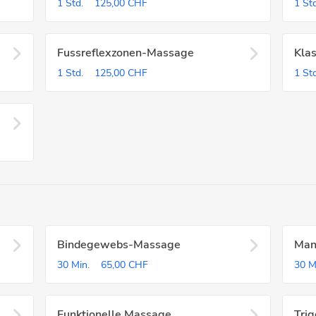
1 Std.
125,00 CHF
1 Std
Fussreflexzonen-Massage
Kla
1 Std.
125,00 CHF
1 Std
Bindegewebs-Massage
Man
30 Min.
65,00 CHF
30 M
Funktionelle Massage
Tri