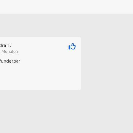
ra T.
4 Monaten
underbar