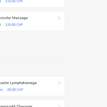
.
125,00 CHF
ssische Massage
.
125,00 CHF
uelle Lymphdrainage
in.
65,00 CHF
ggerpunkt-Therapie