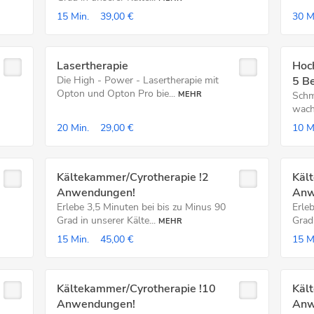
15 Min.
39,00 €
30 M
Lasertherapie
Hoch
Die High - Power - Lasertherapie mit
5 B
Opton und Opton Pro bie...
MEHR
Schm
wach
20 Min.
29,00 €
10 M
Kältekammer/Cyrotherapie !2
Käl
Anwendungen!
Anw
Erlebe 3,5 Minuten bei bis zu Minus 90
Erle
Grad in unserer Kälte...
Grad 
MEHR
15 Min.
45,00 €
15 M
Kältekammer/Cyrotherapie !10
Käl
Anwendungen!
Anw