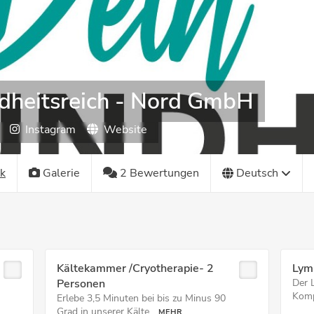
dheitsreich - Nord GmbH
Instagram
Website
k
Galerie
2 Bewertungen
Deutsch
Kältekammer /Cryotherapie- 2
Lym
Personen
Der 
Komp
Erlebe 3,5 Minuten bei bis zu Minus 90
Grad in unserer Kälte...
MEHR