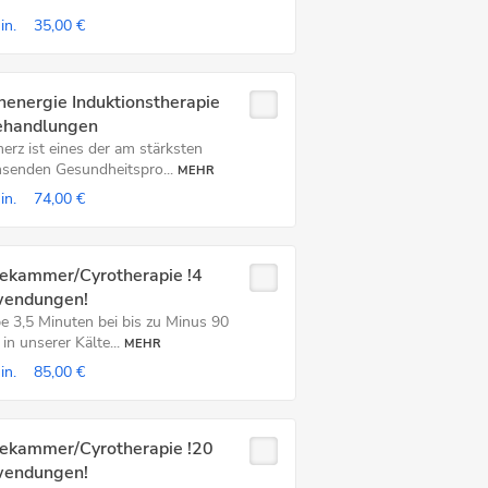
in.
35,00 €
energie Induktionstherapie
ehandlungen
erz ist eines der am stärksten
senden Gesundheitspro...
MEHR
in.
74,00 €
tekammer/Cyrotherapie !4
endungen!
be 3,5 Minuten bei bis zu Minus 90
in unserer Kälte...
MEHR
in.
85,00 €
tekammer/Cyrotherapie !20
endungen!