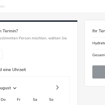
ten
n Termin?
Ihr Te
bestimmten Person möchten, wählen Sie
Hydrat
Gesamt
 eine Uhrzeit
ugust
Do
Fr
Sa
So