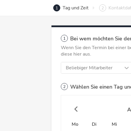
Tag und Zeit
Kontaktda
1
2
Bei wem möchten Sie de
1
Wenn Sie den Termin bei einer 
diese hier aus.
Beliebiger Mitarbeiter
Wählen Sie einen Tag und
2
A
Mo
Di
Mi