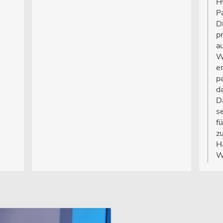
H
Pa
D
pr
a
W
e
p
d
D
s
fü
zu
H
W