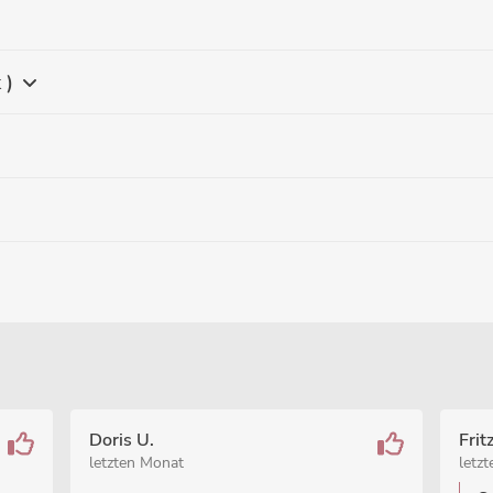
 )
Doris U.
Frit
letzten Monat
letz