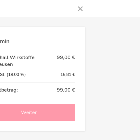
rmin
hall Wirkstoffe
99,00 €
leusen
St.
(
19.00
%)
15,81 €
betrag:
99,00 €
Weiter