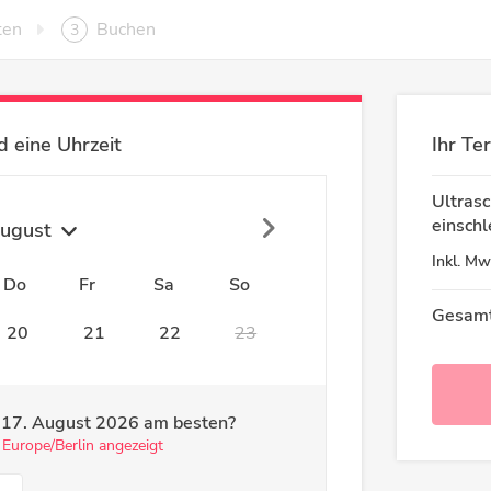
ten
Buchen
3
 eine Uhrzeit
Ihr Te
Ultrasc
einsch
ugust
Inkl.
Mw
Do
Fr
Sa
So
Gesamt
20
21
22
23
m
17. August 2026
am besten?
 Europe/Berlin angezeigt