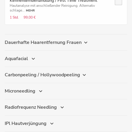
Kennenlernbehandlung / First Time Treatment
Hautanalyse mit anschließender Reinigung. Alternativ
schlage...
MEHR
1 Std.
99,00 €
Dauerhafte Haarentfernung Frauen
Aquafacial
Carbonpeeling / Hollywoodpeeling
Microneedling
Radiofrequenz Needling
IPl Hautverjüngung