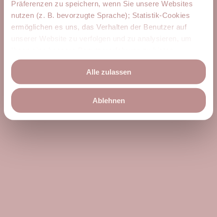
Präferenzen zu speichern, wenn Sie unsere Websites
nutzen (z. B. bevorzugte Sprache); Statistik-Cookies
ermöglichen es uns, das Verhalten der Benutzer auf
unserer Website zu verfolgen und zu analysieren, um
Ihnen eine bessere Benutzererfahrung zu bieten.
Marketing-Cookies, die verwendet werden, um einzelnen
Alle zulassen
Benutzern für sie relevante Werbung zu zeigen,
einschließlich Profiling auf der Grundlage Ihres
Browserverlaufs. Sie können der Verwendung von nicht
Ablehnen
notwendigen Cookies zustimmen, indem Sie auf die
Schaltfläche "Alle zulassen" klicken, oder sich
entscheiden, nur notwendige Cookies zu verwenden,
indem Sie auf "Ablehnen" klicken. Weitere Informationen
zu den Cookies erhalten Sie, indem Sie auf
"Datenschutzrichtlinie" klicken.
Impressum
Datenschutzrichtlinie