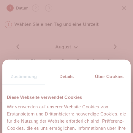
Datum
1
2
3
Wählen Sie einen Tag und eine Uhrzeit
1
August
Mo
Di
Mi
Do
Fr
Sa
So
03
04
05
06
07
08
09
Zustimmung
Details
Über Cookies
Diese Webseite verwendet Cookies
Wir verwenden auf unserer Website Cookies von
Powered by
Erstanbietern und Drittanbietern: notwendige Cookies, die
AGB
Datenschutz
Impressum
für die Nutzung der Website erforderlich sind; Präferenz-
Cookies, die es uns ermöglichen, Informationen über Ihre